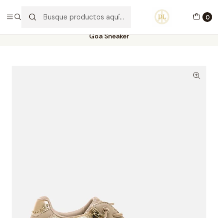
PORTES GRÁTIS ACIMA DE 70€ PORTUGAL CONTINENTAL
0
Inicio
Calçado
Stock Off 60%
Tamanho 36
Goa Sneaker