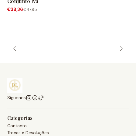
Conjunto Iva
-20% OFF
Agotado
€38,36
€47,95
Síguenos
Categorías
Contacto
Trocas e Devoluções