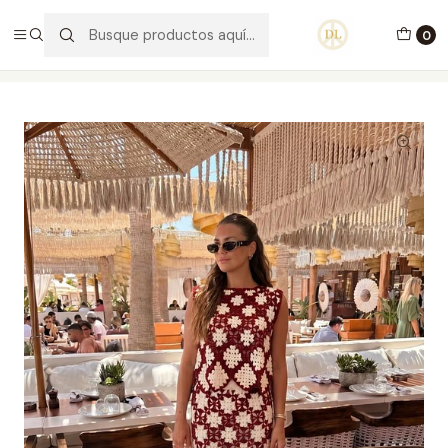
PORTES GRÁTIS ACIMA DE 70€ PORTUGAL CONTINENTAL
0
Inicio
Vestuário
Saias
Conjunto Santorini