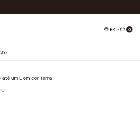
BR
0
LY
ais
cto
 até um L em cor terra
TO