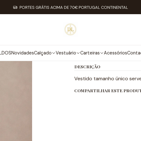
Início
Vestuário
Vestidos
Vestido Kelly
PORTES GRÁTIS ACIMA DE 70€ PORTUGAL CONTINENTAL
|
VESTIDO KEL
Mostrar estoque de loc
LDOS
Novidades
Calçado
Vestuário
Carteiras
Acessórios
Conta
DESCRIÇÃO
Vestido tamanho único serve
COMPARTILHAR ESTE PRODU