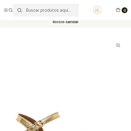
PORTES GRÁTIS ACIMA DE 70€ PORTUGAL CONTINENTAL
0
Início
Calçado
Stock Off 60%
Tamanho 35
Riccio sandal