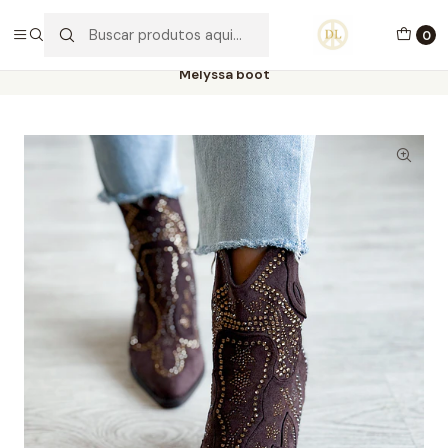
PORTES GRÁTIS ACIMA DE 70€ PORTUGAL CONTINENTAL
0
Início
Calçado
Stock Off 60%
Tamanho 36
Melyssa boot