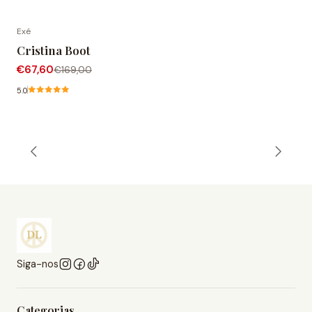
Exé
-60% de desconto
Cristina Boot
€67,60
€169,00
5.0
Siga-nos
Categorias