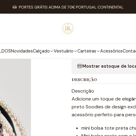
Início
Acessórios
Keyring Pérolas
PORTES GRÁTIS ACIMA DE 70€ PORTUGAL CONTINENTAL
|
KEYRING PÉR
Adici
LDOS
Novidades
Calçado
Vestuário
Carteiras
Acessórios
Conta
Quantidade
Mostrar estoque de loc
DESCRIÇÃO
Descrição
Adicione um toque de elegân
preto Soodies de design exclu
acessório perfeito para pers
mini bolsa tote preta ch
Mini bolsa preta com o l