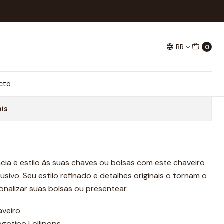
BR
0
OLAS
onar ao Carrinho
Comprar agora
cto
ais
cia e estilo às suas chaves ou bolsas com este chaveiro
sivo. Seu estilo refinado e detalhes originais o tornam o
onalizar suas bolsas ou presentear.
aveiro
ogotipo Lollipops