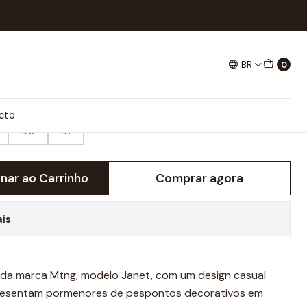
BR
0
ER
cto
40
41
onar ao Carrinho
Comprar agora
ais
 da marca Mtng, modelo Janet, com um design casual
Apresentam pormenores de pespontos decorativos em