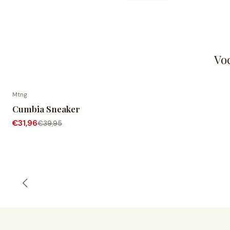
Vo
Mtng
-20% de desconto
Cumbia Sneaker
€31,96
€39,95