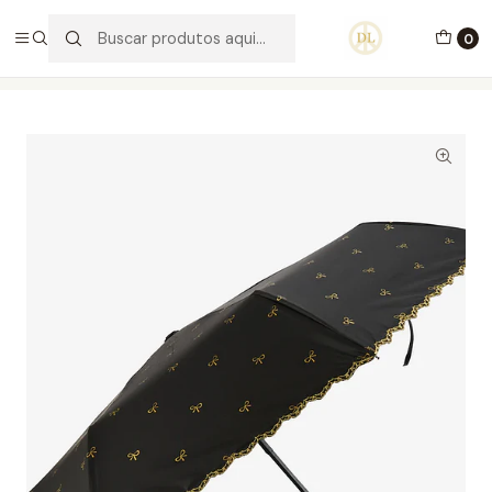
PORTES GRÁTIS ACIMA DE 70€ PORTUGAL CONTINENTAL
0
Início
Acessórios
Guarda Chuva Lollipops