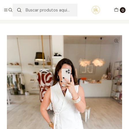
PORTES GRÁTIS ACIMA DE 70€ PORTUGAL CONTINENTAL
0
Início
Vestuário
Blusas e Malhas
Fato Cathy