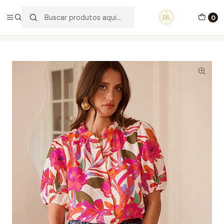
PORTES GRÁTIS ACIMA DE 70€ PORTUGAL CONTINENTAL
0
Início
Vestuário
Blusas e Malhas
Blusa Ray